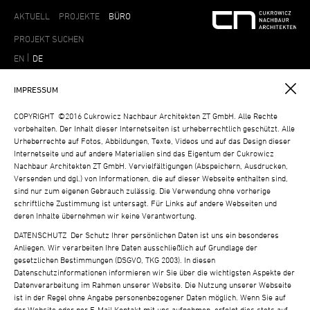
AKTUELL
PROJEKTE
BÜRO
EN
DE
IMPRESSUM
COPYRIGHT ©2016 Cukrowicz Nachbaur Architekten ZT GmbH. Alle Rechte
vorbehalten. Der
Inhalt dieser Internetseiten ist urheberrechtlich geschützt. Alle
Urheberrechte auf
Fotos, Abbildungen, Texte, Videos und auf das Design dieser
Internetseite und auf
andere Materialien sind das Eigentum der Cukrowicz
Nachbaur Architekten ZT GmbH.
Vervielfältigungen (Abspeichern, Ausdrucken,
Versenden und dgl.) von Informationen,
die auf dieser Webseite enthalten sind,
sind nur zum eigenen Gebrauch zulässig.
Die Verwendung ohne vorherige
schriftliche Zustimmung ist untersagt. Für Links
auf andere Webseiten und
deren Inhalte übernehmen wir keine Verantwortung.
DATENSCHUTZ
Der Schutz Ihrer persönlichen Daten ist uns ein besonderes
Anliegen. Wir verarbeiten
Ihre Daten ausschließlich auf Grundlage der
gesetzlichen Bestimmungen (DSGVO, TKG
2003). In diesen
Datenschutzinformationen informieren wir Sie über die wichtigsten
Aspekte der
Datenverarbeitung im Rahmen unserer Website. Die Nutzung unserer
Webseite
ist in der Regel ohne Angabe personenbezogener Daten möglich. Wenn Sie
auf
der Website oder per E-Mail Kontakt mit uns aufnehmen, erfolgt dies stets auf