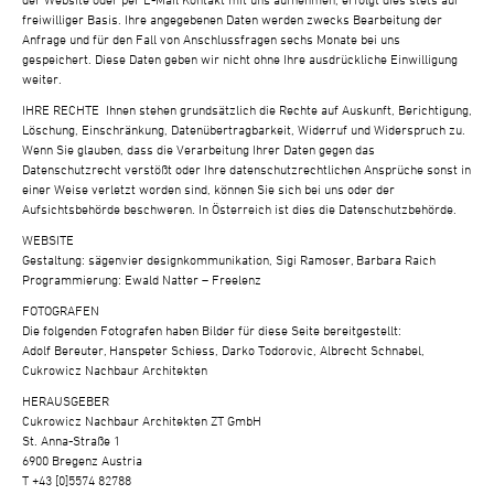
freiwilliger Basis. Ihre angegebenen Daten werden zwecks Bearbeitung der
Anfrage
und für den Fall von Anschlussfragen sechs Monate bei uns
gespeichert. Diese Daten
geben wir nicht ohne Ihre ausdrückliche Einwilligung
weiter.
IHRE RECHTE
Ihnen stehen grundsätzlich die Rechte auf Auskunft, Berichtigung,
Löschung, Einschrän
kung, Datenübertragbarkeit, Widerruf und Widerspruch zu.
Wenn Sie glauben, dass die
Verarbeitung Ihrer Daten gegen das
Datenschutzrecht verstößt oder Ihre datenschutz
rechtlichen Ansprüche sonst in
einer Weise verletzt worden sind, können Sie sich bei uns
oder der
Aufsichtsbehörde beschweren. In Österreich ist dies die Datenschutzbehörde.
WEBSITE
Gestaltung: sägenvier designkommunikation, Sigi Ramoser, Barbara Raich
Programmierung: Ewald Natter – Freelenz
FOTOGRAFEN
Die folgenden Fotografen haben Bilder für diese Seite bereitgestellt:
Adolf Bereuter, Hanspeter Schiess, Darko Todorovic, Albrecht Schnabel,
Cukrowicz Nachbaur Architekten
HERAUSGEBER
Cukrowicz Nachbaur Architekten ZT GmbH
St. Anna-Straße 1
6900 Bregenz Austria
T +43 [0]5574 82788