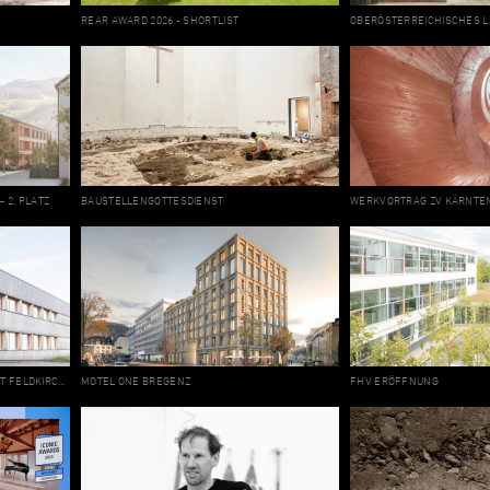
REAR AWARD 2026 - SHORTLIST
 2. PLATZ
BAUSTELLENGOTTESDIENST
WERKVORTRAG ZV KÄRNTE
KLIMASCHUTZPREIS 2025 FÜR HUBERT FELDKIRCHER MÖBEL.HANDWERK DORNBIRN
MOTEL ONE BREGENZ
FHV ERÖFFNUNG