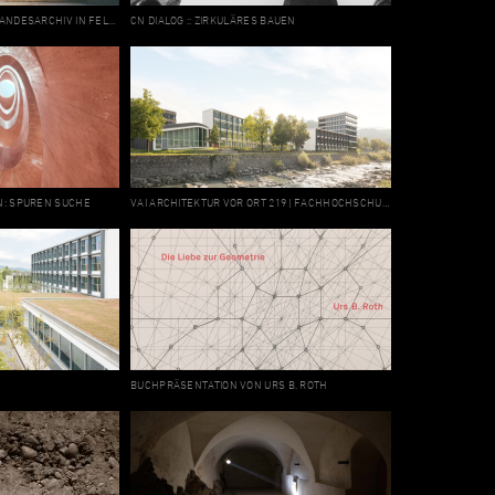
OBERÖSTERREICHISCHES LANDESARCHIV IN FELDKIRCHEN AN DER DONAU – 3. PLATZ
CN DIALOG :: ZIRKULÄRES BAUEN
N: SPUREN SUCHE
VAI ARCHITEKTUR VOR ORT 219 | FACHHOCHSCHULE VORARLBERG
BUCHPRÄSENTATION VON URS B. ROTH