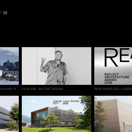
DE
„WAS MACHT STADT? ... ORF 2 AUSSTRAHLUNG 19.07.2026, 18.25 UHR
CN DIALOG :: BIS ZUR ZÜNDUNG
REAR AWARD 2026 - AUSZE