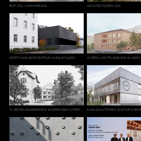
BHP 2026 – NOMINIERUNG
ARCHITEKTOUREN 2026
ERÖFFNUNG DORFZENTRUM HASELSTAUDEN
ALTERS- UND PFLEGEHEIM SCHIERS –
TV-BEITRAG BÜRGERHEIM INNERRHODEN APPENZELL