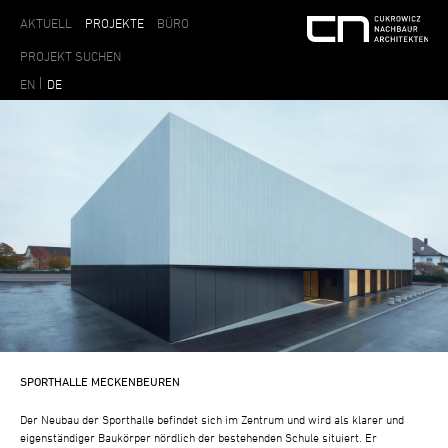
AKTUELL
PROJEKTE
BÜRO
EN
DE
SPORTHALLE MECKENBEUREN
Der Neubau der Sporthalle befindet sich im Zentrum und wird als klarer und
eigenständiger Baukörper nördlich der bestehenden Schule situiert. Er