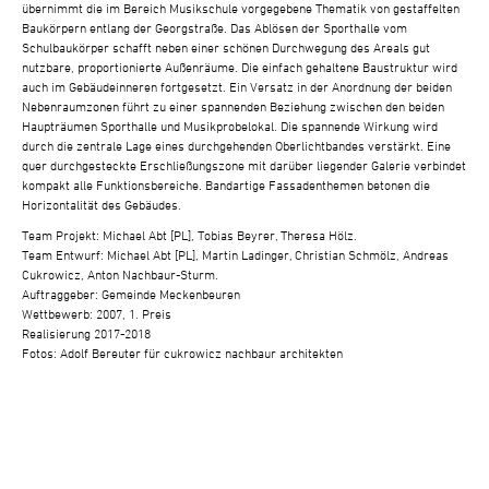
übernimmt die im Bereich Musikschule vorgegebene Thematik von gestaffelten
Baukörpern entlang der Georgstraße. Das Ablösen der Sporthalle vom
Schulbaukörper schafft neben einer schönen Durchwegung des Areals gut
nutzbare, proportionierte Außenräume. Die einfach gehaltene Baustruktur wird
auch im Gebäudeinneren fortgesetzt. Ein Versatz in der Anordnung der beiden
Nebenraumzonen führt zu einer spannenden Beziehung zwischen den beiden
Haupträumen Sporthalle und Musikprobelokal. Die spannende Wirkung wird
durch die zentrale Lage eines durchgehenden Oberlichtbandes verstärkt. Eine
quer durchgesteckte Erschließungszone mit darüber liegender Galerie verbindet
kompakt alle Funktionsbereiche. Bandartige Fassadenthemen betonen die
Horizontalität des Gebäudes.
Team Projekt: Michael Abt [PL], Tobias Beyrer, Theresa Hölz.
Team Entwurf: Michael Abt [PL], Martin Ladinger, Christian Schmölz, Andreas
Cukrowicz, Anton Nachbaur-Sturm.
Auftraggeber: Gemeinde Meckenbeuren
Wettbewerb: 2007, 1. Preis
Realisierung 2017-2018
Fotos: Adolf Bereuter für cukrowicz nachbaur architekten