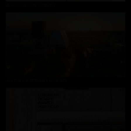
BEST ARCHITECTS 25 WINNER
AUS FÜR KONZERTHAUS MÜNCHEN