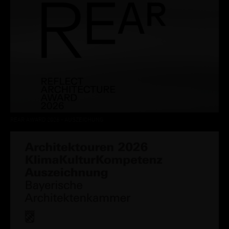
REAR AWARD 2026 - AUSZEICHUNG