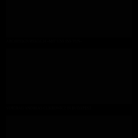
ARCHITEKTURTAGE 24 »MIT UNS INS TUN«
VORTRAG ANDREAS CUKROWICZ IN BUDAPEST