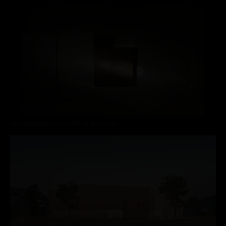
LANDESGEDÄCHTNISKAPELLE RANKWEIL