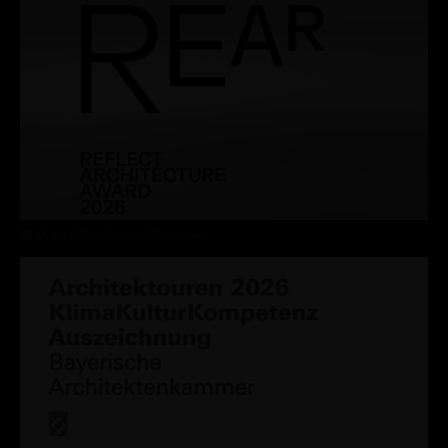
REAR AWARD 2026 - AUSZEICHUNG