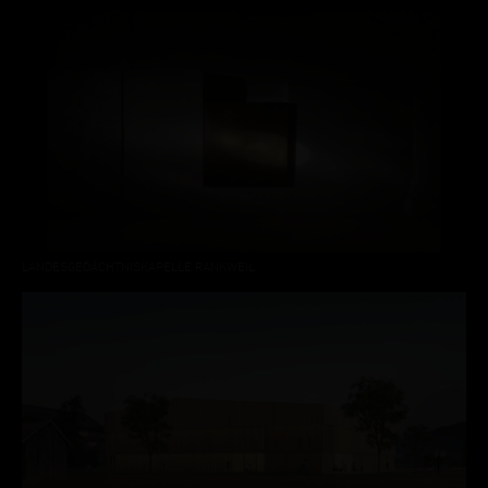
LANDESGEDÄCHTNISKAPELLE RANKWEIL