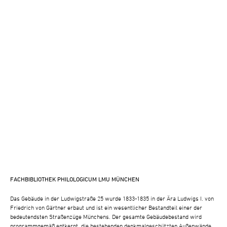
FACHBIBLIOTHEK PHILOLOGICUM LMU MÜNCHEN
Das Gebäude in der Ludwigstraße 25 wurde 1833-1835 in der Ära Ludwigs I. von
Friedrich von Gärtner erbaut und ist ein wesentlicher Bestandteil einer der
bedeutendsten Straßenzüge Münchens. Der gesamte Gebäudebestand wird
programmgemäß entkernt, die bestehenden denkmalgeschützten Außenwände