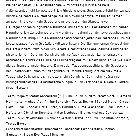
bleiben erhalten. Die Gebäudeschale wird hofseitig durch eine neue
Außenwandschicht komplettiert. Die Gliederung des Gebäudes erfolgt horizontal
durch eine zentrale Mittelspange, die sich zwischen zwei massiven Kernen
aufspannt. Die vertikale Gliederung erfolgt durch die Stapelung von
Hauptgeschoßen mit großer Raumhöhe und zentralen Galerieebenen mit halber
Raumhöhe. Die Zwischenbereiche werden umlaufend von der zweigeschossigen
Raumschicht umspült, die Raumhöhen entsprechen jenen des Bestandes, um die
bestandsspezifische Großzügigkeit zu erhalten. Die übergeordnete Konzeptidee
basiert auf dem Prinzip des Schließens einer offenen Gebäudeschale und deren
strukturiertem Befüllen. Durch die leichte Auskragung der Lamellenstruktur
entsteht ein abstraktes Bild eines Bücherregales mit einem subtilen Verweis auf
die dahinterstehende Nutzung. Die Art der Fassadenausbildung, die Gliederung
der Ebenen verbunden mit der großen Raumhöhe ermöglicht die maximale
Tageslicht-Belichtung bis in die zentralen Bereiche. Sämtliche Maßnahmen
homogenisieren das Gesamterscheinungsbild und verbinden alle Teile zu einem
neuen Ganzen.
Team Projekt: Stefan Abbrederis [PL], Julia Grund, Miriam Perez Morel, Clemens
Hämmerle, Michael Abt, Philipp Schertler, Tobias Beyrer, Michael Mayer, Gregor
Benz, Lukas Glogger, Chris Ritter, Maximilian Blume, Alexander Lukas, Dominik
Hofstetter, Christian Schmölz, Anton Nachbaur-Sturm, Andreas Cukrowicz.
Team Entwurf: Andreas Cukrowicz, Anton Nachbaur-Sturm, Christian Schmölz,
Tobias Beyrer.
Landschaftsarchitektur: adlerolesch Landschaftsarchitekten München
Signaletik: Studio Eva Plass München