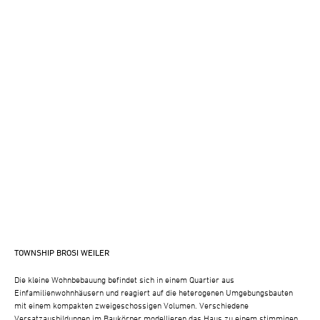
TOWNSHIP BROSI WEILER
Die kleine Wohnbebauung befindet sich in einem Quartier aus
Einfamilienwohnhäusern und reagiert auf die heterogenen Umgebungsbauten
mit einem kompakten zweigeschossigen Volumen. Verschiedene
Versatzausbildungen im Baukörper modellieren das Haus zu einem stimmigen