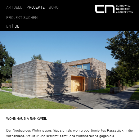
AKTUELL
PROJEKTE
BÜRO
EN
DE
WOHNHAUS A RANKWEIL
Der Neubau des Wohnhauses fügt sich als wohlproportioniertes Passstück in die
vorhandene Struktur und schirmt sämtliche Wohnbereiche gegen die