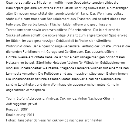
Quartiersstraße ab. Mit der winkelförmigen Gebäudekonzeption bildet die
Baukörperfigur eine Art offene Hofsituation Richtung Südwesten, ein mächtiger
alter Birnbaum unterstützt die raumbildende Wirkung. Das Wohnhaus selbst
steht auf einem massiven Sockelelement aus Trasston und besetzt dieses nur
teilweise. Die verbleibenden Flächen bilden offene und geschlossene
Terrassenzonen sowie unterschiedliche Pflanzbereiche. Die leicht erhöhte
Sockelsituation schafft die notwendige Distanz zum angrenzenden Spazierweg
im Süden. Im zweigeschossigen Gebäudeteil befinden sich sämtliche
Wohnfunktionen. Der eingeschossige Gebäudeteil entlang der Straße umfasst die
dienenden Funktionen mit Garage und Geräteraum. Das ausschließlich in
Holzbauweise errichtete Gebäude ist mit einem unregelmäßigen horizontalen
Holzschirm belegt. Sämtliche Holzoberflächen für Wände im Gebäudeinneren
sind aus unbehandelter Weißtanne, tragende Elemente wurden mit einem feinen
Lehmputz versehen. Die Fußböden sind aus massiven sägerauen Eichenriemen.
Die unbehandelten naturbelassenen Materialien verleihen den Räumen eine
schöne Leichtigkeit und dem Wohnhaus ein ausgesprochen gutes Klima in
angenehmer Atmosphäre.
Team: Stefan Abbrederis, Andreas Cukrowicz, Anton Nachbaur-Sturm
Auftraggeber: privat
Konzept: 2009
Realisierung: 2011
Fotos: Hanspeter Schiess für cukrowicz nachbaur architekten